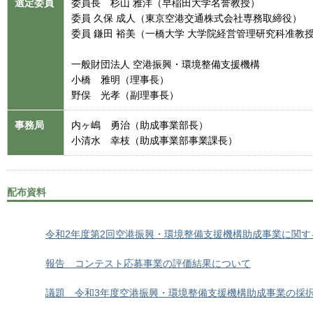
選定委員
委員長 杉山 雅洋（早稲田大学名誉教授）
委員 久保 成人（東京空港交通株式会社専務取締役）
委員 鎌田 裕美（一橋大学 大学院経営管理研究科准教
一般財団法人 空港振興・環境整備支援機構
小橋 雅明（理事長）
野俣 光孝（副理事長）
事務局
内ヶ嶋 勇治（助成事業部長）
小清水 幸枝（助成事業部事業課長）
配布資料
令和2年度第2回空港振興・環境整備支援機構助成事業に関す
報告 コンテスト応募事業の評価結果について
議題 令和3年度空港振興・環境整備支援機構助成事業の採