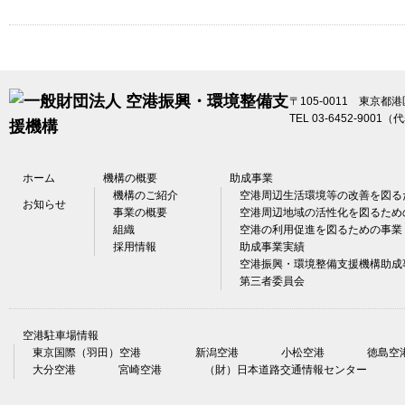
〒105-0011 東京都
TEL 03-6452-9001（
ホーム
機構の概要
助成事業
機構のご紹介
空港周辺生活環境等の改善を図る
お知らせ
事業の概要
空港周辺地域の活性化を図るため
組織
空港の利用促進を図るための事業
採用情報
助成事業実績
空港振興・環境整備支援機構助成
第三者委員会
空港駐車場情報
東京国際（羽田）空港
新潟空港
小松空港
徳島空
大分空港
宮崎空港
（財）日本道路交通情報センター