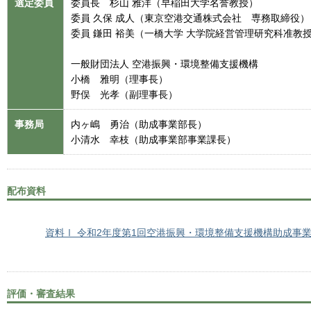
選定委員
委員長 杉山 雅洋（早稲田大学名誉教授）
委員 久保 成人（東京空港交通株式会社 専務取締役）
委員 鎌田 裕美（一橋大学 大学院経営管理研究科准教
一般財団法人 空港振興・環境整備支援機構
小橋 雅明（理事長）
野俣 光孝（副理事長）
事務局
内ヶ嶋 勇治（助成事業部長）
小清水 幸枝（助成事業部事業課長）
配布資料
資料Ⅰ 令和2年度第1回空港振興・環境整備支援機構助成事
評価・審査結果