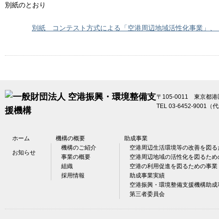
別紙のとおり
別紙 コンテスト方式による「空港周辺地域活性化事業」、
〒105-0011 東京都
TEL 03-6452-9001（
ホーム
機構の概要
助成事業
機構のご紹介
空港周辺生活環境等の改善を図る
お知らせ
事業の概要
空港周辺地域の活性化を図るため
組織
空港の利用促進を図るための事業
採用情報
助成事業実績
空港振興・環境整備支援機構助成
第三者委員会