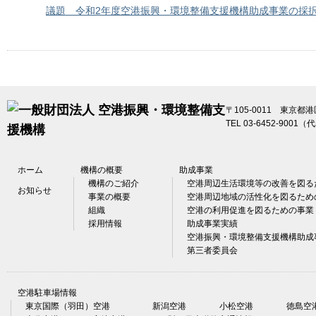
議題 令和2年度空港振興・環境整備支援機構助成事業の採
〒105-0011 東京都
TEL 03-6452-9001（
ホーム
機構の概要
助成事業
機構のご紹介
空港周辺生活環境等の改善を図る
お知らせ
事業の概要
空港周辺地域の活性化を図るため
組織
空港の利用促進を図るための事業
採用情報
助成事業実績
空港振興・環境整備支援機構助成
第三者委員会
空港駐車場情報
東京国際（羽田）空港
新潟空港
小松空港
徳島空