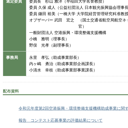
選定委員
委員長 杉山 雅洋（早稲田大学名誉教授）
委員 久保 成人（公益社団法人 日本観光振興協会理事
委員 鎌田 裕美（一橋大学 大学院経営管理研究科准教
オブザーバー 武田 宏之
（国土交通省航空局航空ネ
官）
一般財団法人 空港振興・環境整備支援機構
小橋 雅明（理事長）
野俣 光孝（副理事長）
事務局
永里 孝弘（助成事業部長）
内ヶ嶋 勇治（助成事業部企画課長）
小清水 幸枝（助成事業部事業課長）
配布資料
令和元年度第2回空港振興・環境整備支援機構助成事業に関す
報告 コンテスト応募事業の評価結果について