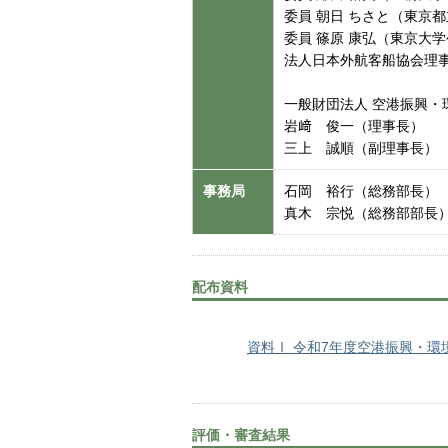
委員 朝日 ちさと（東京
委員 篠原 康弘（東京大
法人日本外航客船協会理
一般財団法人 空港振興・
岩﨑 俊一（理事長）
三上 誠順（副理事長）
事務局
石岡 裕行（総務部長）
真木 宗悦（総務部部長
配布資料
資料Ⅰ 令和7年度空港振興・環
評価・審査結果