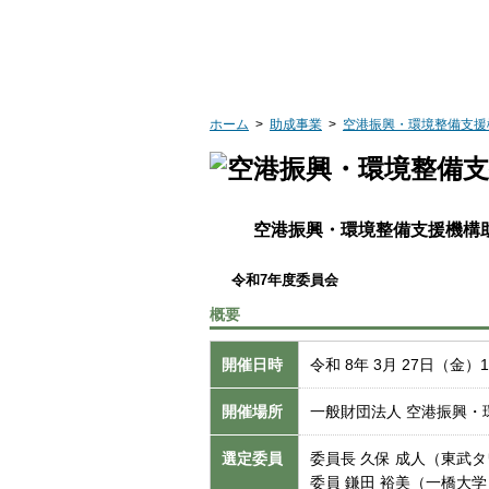
ホーム
>
助成事業
>
空港振興・環境整備支援
空港振興・環境整備支援機構
令和7年度委員会
概要
開催日時
令和 8年 3月 27日（金）14
開催場所
一般財団法人 空港振興・
選定委員
委員長 久保 成人（東武
委員 鎌田 裕美（一橋大学