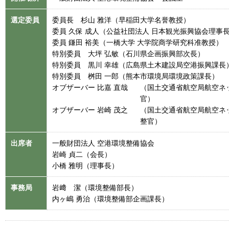
選定委員
委員長 杉山 雅洋（早稲田大学名誉教授）
委員 久保 成人（公益社団法人 日本観光振興協会理事
委員 鎌田 裕美（一橋大学 大学院商学研究科准教授）
特別委員 大坪 弘敏（石川県企画振興部次長）
特別委員 黒川 幸雄（広島県土木建設局空港振興課長
特別委員 桝田 一郎（熊本市環境局環境政策課長）
オブザーバー 比嘉 直哉
（国土交通省航空局航空ネ
官）
オブザーバー 岩崎 茂之
（国土交通省航空局航空ネ
整官）
出席者
一般財団法人 空港環境整備協会
岩崎 貞二（会長）
小橋 雅明（理事長）
事務局
岩﨑 潔（環境整備部長）
内ヶ嶋 勇治（環境整備部企画課長）